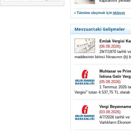
kapsamını yeniden b
Tümüne ulaşmak için
tıklayın
Mevzuattaki Gelişmeler
Emlak Vergisi Kan
(06.08.2026)
29/7/1970 tarihli 
maddesinin birinci fıkrasının (b) be
Muhtasar ve Prim
İstisna Gelir Ver
(05.08.2026)
1 Temmuz 2026 tari
Vergisi" tutarı 4.537,75 TL olarak b
Vergi Beyannames
(03.08.2026)
4/7/2026 tarihli 
Varlıkların Ekonom