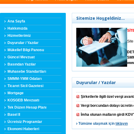
Sitemize Hoşgeldiniz...
Ana Sayfa
Hakkımızda
SİTE
Hizmetlerimiz
Site
Duyurular / Yazılar
Mükellef Bilgi Panosu
DET
Güncel Mevzuat
SMM
www
Basından Yazılar
Muhasebe Standartları
SMMM-YMM Odaları
Duyurular / Yazılar
Ticaret Sicil Gazetesi
Mortgage
Şirketlerle ilgili özel vergi avant
KOSGEB Mevzuatı
Vergi borcundan dolayı ücretin e
Tek Düzen Hesap Planı
Basel II
İmha olunan malların girdi KDV'
Ücretsiz Programlar
Tümüne ulaşmak için
tıklayın
Ekonomi Haberleri