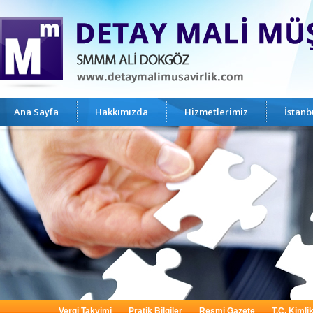
Ana Sayfa
Hakkımızda
Hizmetlerimiz
İstan
Vergi Takvimi
Pratik Bilgiler
Resmi Gazete
T.C. Kimli