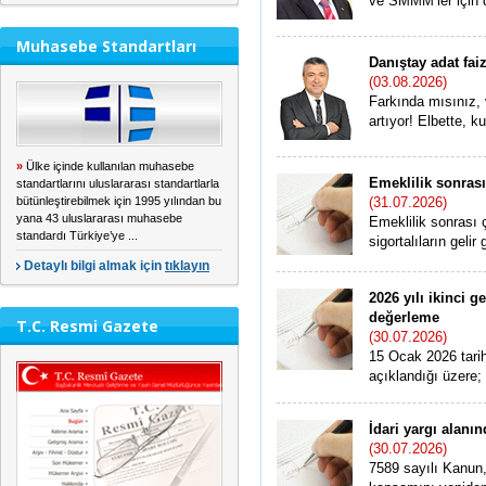
ve SMMM’ler için d
Muhasebe Standartları
Danıştay adat faiz
(03.08.2026)
Farkında mısınız, 
artıyor! Elbette, kus
»
Ülke içinde kullanılan muhasebe
Emeklilik sonrası
standartlarını uluslararası standartlarla
bütünleştirebilmek için 1995 yılından bu
(31.07.2026)
yana 43 uluslararası muhasebe
Emeklilik sonrası
standardı Türkiye’ye ...
sigortalıların geli
Detaylı bilgi almak için
tıklayın
2026 yılı ikinci 
değerleme
T.C. Resmi Gazete
(30.07.2026)
15 Ocak 2026 tari
açıklandığı üzere; 
İdari yargı alanın
(30.07.2026)
7589 sayılı Kanun,