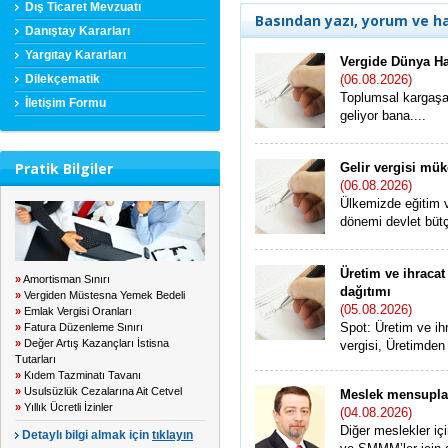
Dış Ticaret Mevzuatı
Basından yazı, yorum ve h
Danıştay Kararları
Yargıtay Kararları
Vergide Dünya Hal
Dilekçematik
(06.08.2026)
Toplumsal kargaşa
İletişim Formu
geliyor bana....
Pratik Bilgiler
Gelir vergisi mük
(06.08.2026)
Ülkemizde eğitim v
dönemi devlet bütç
Üretim ve ihracat
»
Amortisman Sınırı
dağıtımı
»
Vergiden Müstesna Yemek Bedeli
(05.08.2026)
»
Emlak Vergisi Oranları
Spot: Üretim ve ih
»
Fatura Düzenleme Sınırı
»
Değer Artış Kazançları İstisna
vergisi, Üretimden 
Tutarları
»
Kıdem Tazminatı Tavanı
»
Usulsüzlük Cezalarına Ait Cetvel
Meslek mensupla
»
Yıllık Ücretli İzinler
(04.08.2026)
Diğer meslekler iç
Detaylı bilgi almak için
tıklayın