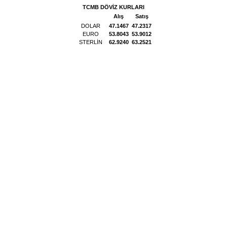
TCMB DÖVİZ KURLARI
Alış
Satış
DOLAR
47.1467
47.2317
EURO
53.8043
53.9012
STERLİN
62.9240
63.2521